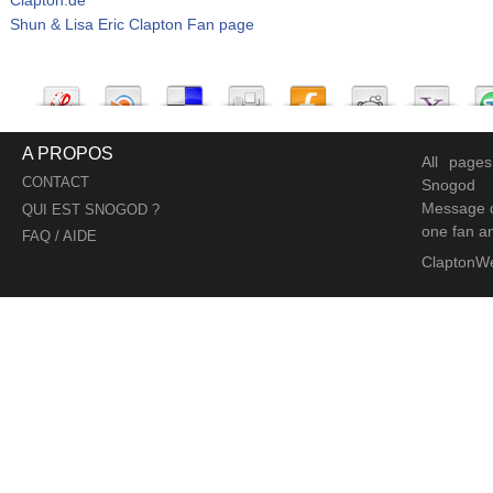
Shun & Lisa Eric Clapton Fan page
A PROPOS
All page
CONTACT
Snogod
Message d
QUI EST SNOGOD ?
one fan an
FAQ / AIDE
ClaptonW