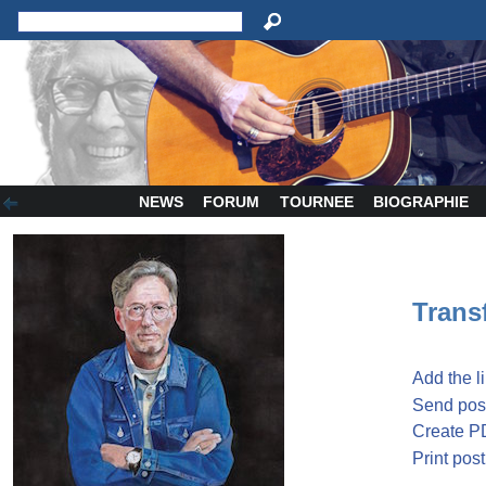
NEWS
FORUM
TOURNEE
BIOGRAPHIE
Transf
Add the l
Send post
Create P
Print post