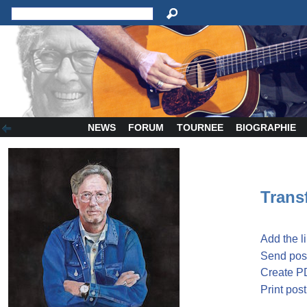
NEWS
FORUM
TOURNEE
BIOGRAPHIE
Transf
Add the l
Send post
Create P
Print post