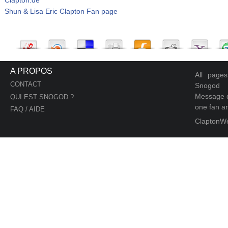
Shun & Lisa Eric Clapton Fan page
A PROPOS
All page
CONTACT
Snogod
Message d
QUI EST SNOGOD ?
one fan an
FAQ / AIDE
ClaptonW