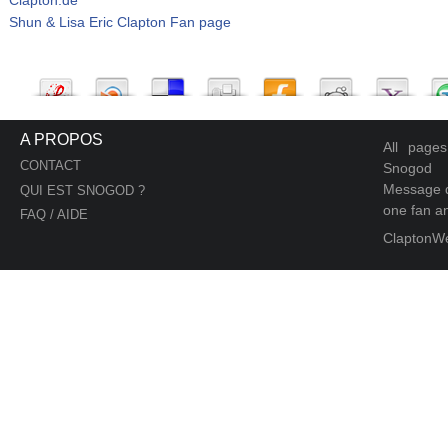
Shun & Lisa Eric Clapton Fan page
A PROPOS
All page
CONTACT
Snogod
Message d
QUI EST SNOGOD ?
one fan an
FAQ / AIDE
ClaptonW