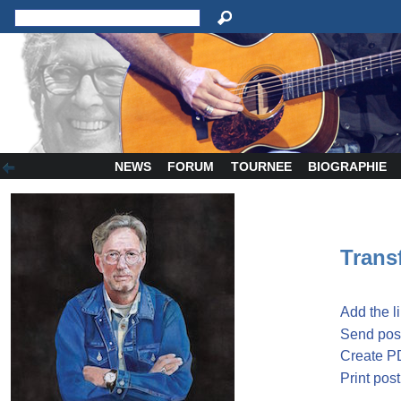
NEWS
FORUM
TOURNEE
BIOGRAPHIE
Transf
Add the l
Send post
Create P
Print post