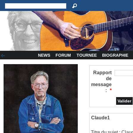
NEWS
FORUM
TOURNEE
BIOGRAPHIE
Rapport
de
message
:
*
Claude1
Titre du sujet : Cla