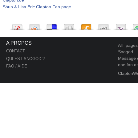
Shun & Lisa Eric Clapton Fan page
A PROPOS
All page
CONTACT
Snogod
Message d
QUI EST SNOGOD ?
one fan an
FAQ / AIDE
ClaptonW