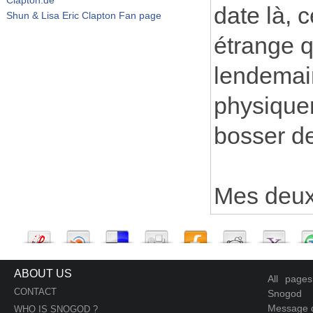
date là, c
Shun & Lisa Eric Clapton Fan page
étrange q
lendemai
physique
bosser de
Mes deux 
ABOUT US
All page
CONTACT
Snogod
Message d
WHO IS SNOGOD ?