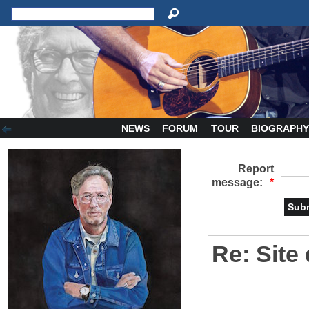
NEWS
FORUM
TOUR
BIOGRAPH
Report
message:
*
Re: Site