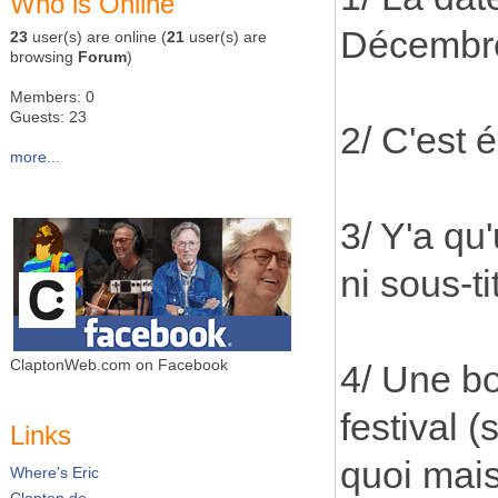
Who is Online
Décembre,
23
user(s) are online (
21
user(s) are
browsing
Forum
)
Members: 0
Guests: 23
2/ C'est 
more...
3/ Y'a qu
ni sous-ti
ClaptonWeb.com on Facebook
4/ Une bo
festival 
Links
quoi mais
Where's Eric
Clapton.de