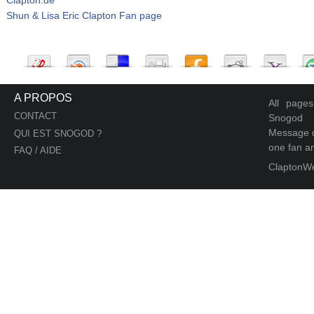
Shun & Lisa Eric Clapton Fan page
A PROPOS
All page
CONTACT
Snogod
Message d
QUI EST SNOGOD ?
one fan an
FAQ / AIDE
ClaptonW