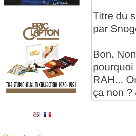
Titre du s
par Snog
Bon, Nono
pourquoi 
RAH... On
ça non ?