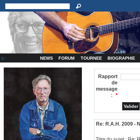
NEWS
FORUM
TOURNEE
BIOGRAPHIE
Rapport
de
message
:
*
Re: R.A.H. 2009 - 
Titre du sujet : Re: