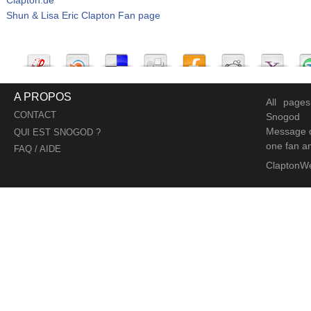
Shun & Lisa Eric Clapton Fan page
A PROPOS
All page
CONTACT
Snogod
Message d
QUI EST SNOGOD ?
one fan an
FAQ / AIDE
ClaptonW