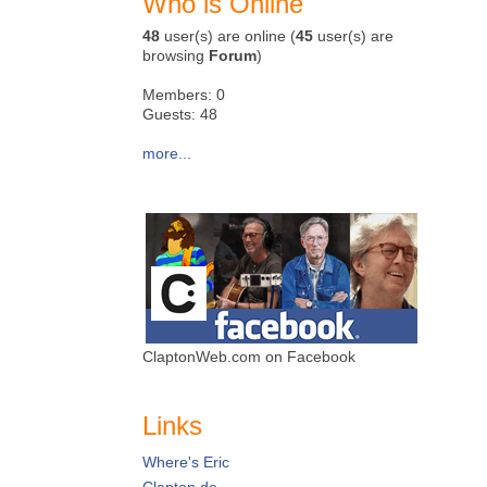
Who is Online
48
user(s) are online (
45
user(s) are
browsing
Forum
)
Members: 0
Guests: 48
more...
ClaptonWeb.com on Facebook
Links
Where's Eric
Clapton.de