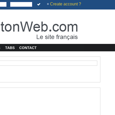
+
Create account ?
S
TABS
CONTACT