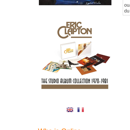
ou
du