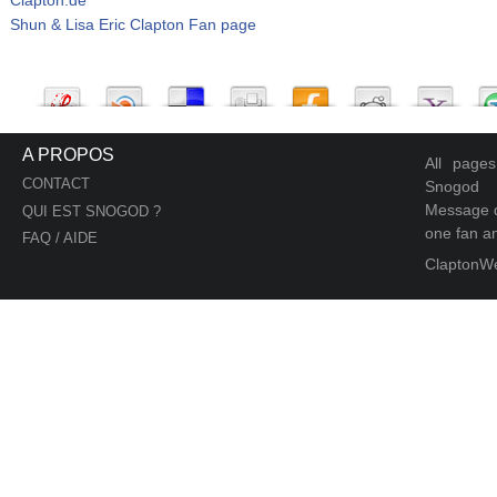
Shun & Lisa Eric Clapton Fan page
A PROPOS
All page
CONTACT
Snogod
Message d
QUI EST SNOGOD ?
one fan an
FAQ / AIDE
ClaptonW