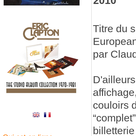
2010
Titre du
European
par Clau
D'ailleurs
affichage
couloirs 
“complet”
billetteri