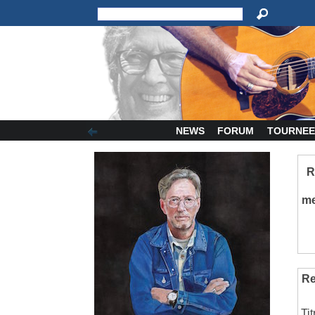
NEWS
FORUM
TOURNEE
R
m
Re
Ti