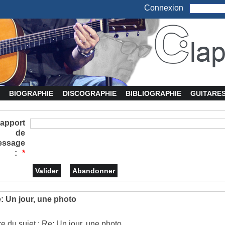
Connexion
BIOGRAPHIE
DISCOGRAPHIE
BIBLIOGRAPHIE
GUITARE
apport
de
essage
:
*
: Un jour, une photo
tre du sujet : Re: Un jour, une photo