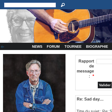
NEWS
FORUM
TOURNEE
BIOGRAPHIE
Rapport
de
message
:
*
Re: Sad day....
Titre du sujet : Re: S