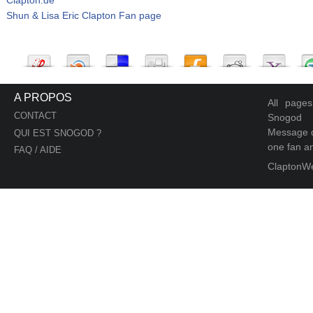
Shun & Lisa Eric Clapton Fan page
A PROPOS
All page
CONTACT
Snogod
Message d
QUI EST SNOGOD ?
one fan an
FAQ / AIDE
ClaptonW