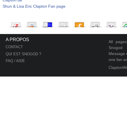
Shun & Lisa Eric Clapton Fan page
A PROPOS
All page
CONTACT
Snogod
Message d
QUI EST SNOGOD ?
one fan an
FAQ / AIDE
ClaptonW