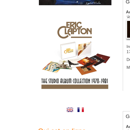
G
A
In
1
D
M
G
A