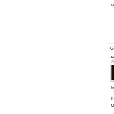
M
G
A
In
1
D
M