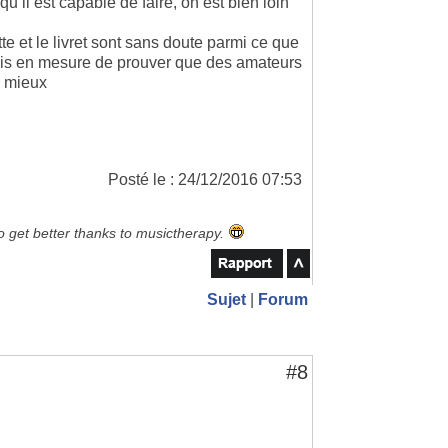
’il est capable de faire, on est bien loin
te et le livret sont sans doute parmi ce que
suis en mesure de prouver que des amateurs
p mieux
Posté le : 24/12/2016 07:53
to get better thanks to musictherapy.
Sujet
|
Forum
#8