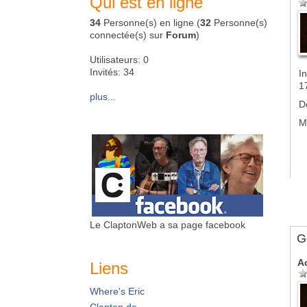
Qui est en ligne
34
Personne(s) en ligne (
32
Personne(s)
connectée(s) sur
Forum
)
Utilisateurs: 0
Invités: 34
In
1
plus...
D
M
Le ClaptonWeb a sa page facebook
G
A
Liens
Where's Eric
Clapton.de