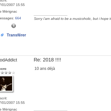
scrit:
7/01/2007 15:55
e
Mérignac
_________________
essages:
664
Sorry i'am afraid to be a musicoholic, but i hope 
Transférer
Re: 2018 !!!!
odAddict
10 ans déjà
ccro
scrit:
7/01/2007 15:55
e
Mérignac
_________________