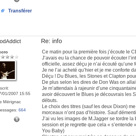
Transférer
Re: info
odAddict
Ce matin pour la première fois j’écoute le
ccro
J’avais eu la chance de pouvoir écouter l’int
officielle, assez déçu je n’ai écouté qu’une f
Je ne l’ai acheté qu’hier et je me conforte
Déçu ! Du Blues, les Stones et Clapton pour
De plus selon les dires de Don Was on allai
scrit:
Je m’attendais à rajeunir d’une cinquanta
7/01/2007 15:55
avoir découvert le Blues je découvrais les S
débuts.
e
Mérignac
Le choix des titres (sauf les deux Dixon) me
essages:
664
morceaux n’ont pas d’histoire. Sauf démenti
J’ai vu les images de M.Jagger se tordre la
session et je regrette que cela « s’entende » 
You Baby)