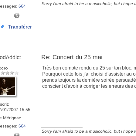
Sorry i'am afraid to be a musicoholic, but i hope 
essages:
664
Transférer
Re: Concert du 25 mai
odAddict
Très bon compte rendu du 25 sur ton bloc, m
ccro
Pourquoi cette fois j'ai choisi d'assister au
prends toujours la dernière soirée persuadé
conscient d'avoir à corriger les erreurs des
scrit:
7/01/2007 15:55
e
Mérignac
_________________
essages:
664
Sorry i'am afraid to be a musicoholic, but i hope 