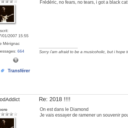
Frédéric, no fears, no tears, i got a black ca
scrit:
7/01/2007 15:55
e
Mérignac
_________________
essages:
664
Sorry i'am afraid to be a musicoholic, but i hope 
Transférer
Re: 2018 !!!!
odAddict
On est dans le Diamond
ccro
Je vais essayer de ramener un souvenir pou