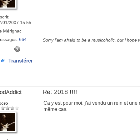
scrit:
7/01/2007 15:55
e
Mérignac
_________________
essages:
664
Sorry i'am afraid to be a musicoholic, but i hope 
Transférer
Re: 2018 !!!!
odAddict
Ca y est pour moi, j'ai vendu un rein et une r
ccro
même cas.