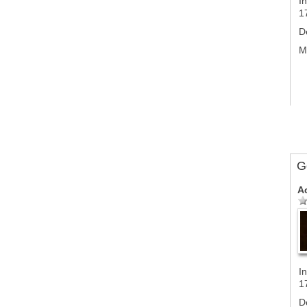
In
1
D
M
G
A
In
1
D