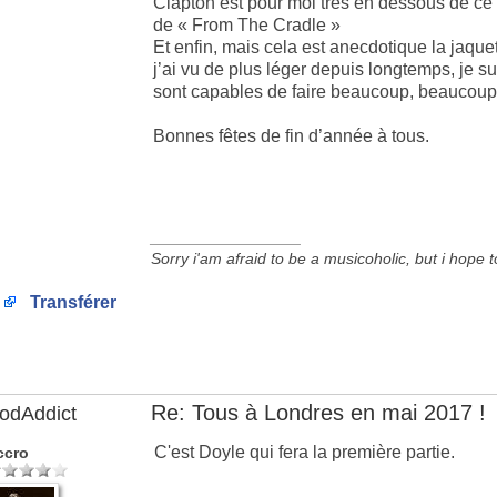
Clapton est pour moi très en dessous de ce qu
de « From The Cradle »
Et enfin, mais cela est anecdotique la jaquet
j’ai vu de plus léger depuis longtemps, je 
sont capables de faire beaucoup, beaucou
Bonnes fêtes de fin d’année à tous.
_________________
Sorry i'am afraid to be a musicoholic, but i hope 
Transférer
Re: Tous à Londres en mai 2017 !
odAddict
C'est Doyle qui fera la première partie.
ccro