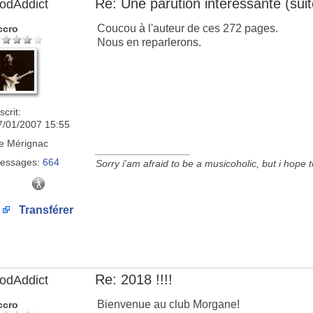
Re: Une parution intéressante (suit
odAddict
Coucou à l'auteur de ces 272 pages.
ccro
Nous en reparlerons.
scrit:
7/01/2007 15:55
e
Mérignac
_________________
essages:
664
Sorry i'am afraid to be a musicoholic, but i hope 
Transférer
Re: 2018 !!!!
odAddict
Bienvenue au club Morgane!
ccro