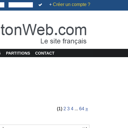
+
Créer un compte ?
S
PARTITIONS
CONTACT
(1)
2
3
4
...
64
»