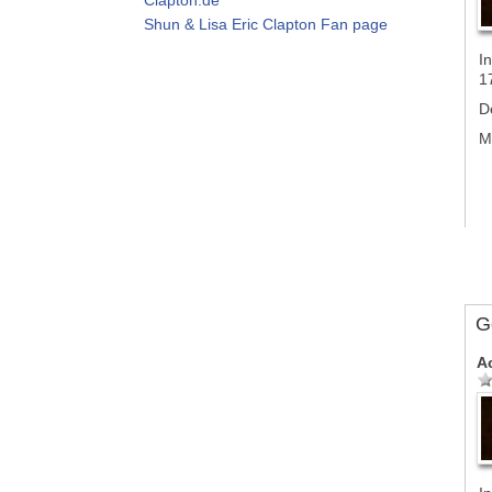
Shun & Lisa Eric Clapton Fan page
In
1
D
M
G
A