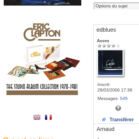
edblues
Accro
Inscrit:
28/03/2006 17:38
Messages:
549
Transférer
Arnaud