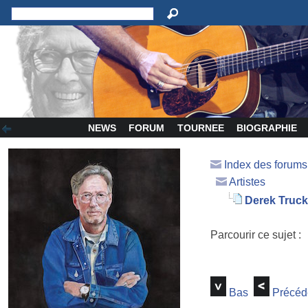
NEWS
FORUM
TOURNEE
BIOGRAPHIE
Index des forum
Artistes
Derek Trucks 
Parcourir ce sujet :
Bas
Précéd