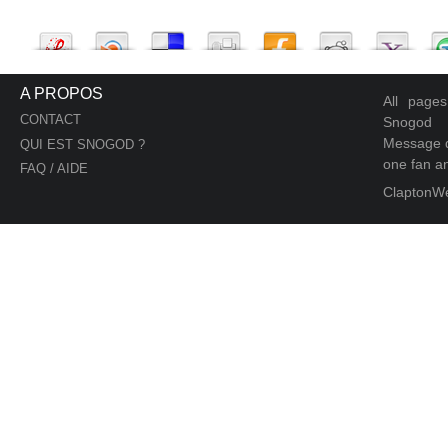
A PROPOS
All page
CONTACT
Snogod
Message d
QUI EST SNOGOD ?
one fan an
FAQ / AIDE
ClaptonW