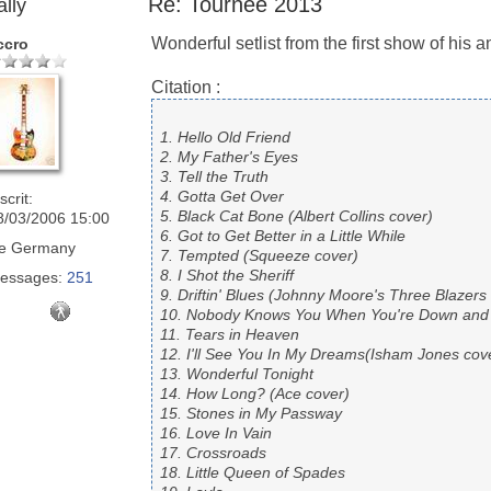
Re: Tournée 2013
ally
Wonderful setlist from the first show of his a
ccro
Citation :
1. Hello Old Friend
2. My Father's Eyes
3. Tell the Truth
4. Gotta Get Over
scrit:
5. Black Cat Bone (Albert Collins cover)
8/03/2006 15:00
6. Got to Get Better in a Little While
e
Germany
7. Tempted (Squeeze cover)
8. I Shot the Sheriff
essages:
251
9. Driftin' Blues (Johnny Moore's Three Blazers
10. Nobody Knows You When You're Down and
11. Tears in Heaven
12. I'll See You In My Dreams(Isham Jones cov
13. Wonderful Tonight
14. How Long? (Ace cover)
15. Stones in My Passway
16. Love In Vain
17. Crossroads
18. Little Queen of Spades