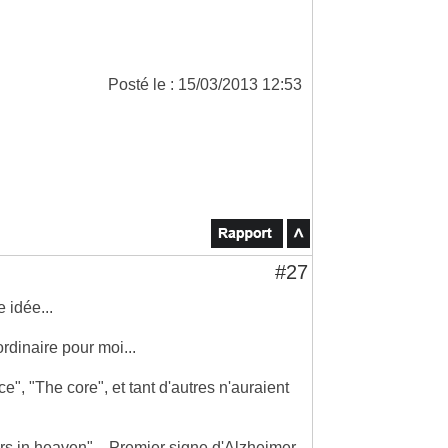
Posté le : 15/03/2013 12:53
#27
e idée...
rdinaire pour moi...
", "The core", et tant d'autres n'auraient
ars in heaven"... Premier signe d'Alzheimer