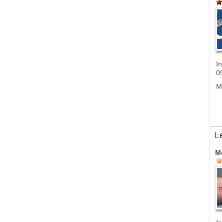
In
0
M
L
M