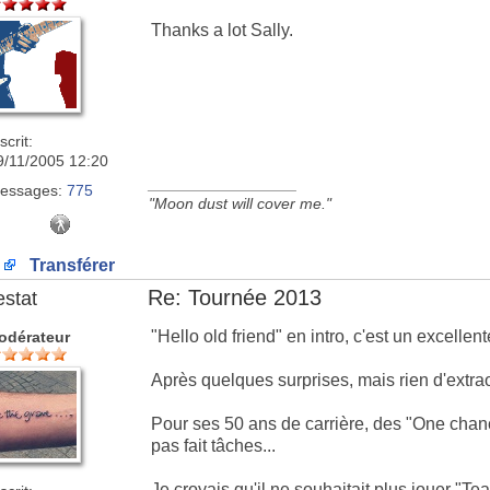
Thanks a lot Sally.
scrit:
9/11/2005 12:20
_________________
essages:
775
"Moon dust will cover me."
Transférer
Re: Tournée 2013
estat
"Hello old friend" en intro, c'est un excellent
odérateur
Après quelques surprises, mais rien d'extrao
Pour ses 50 ans de carrière, des "One chance
pas fait tâches...
Je croyais qu'il ne souhaitait plus jouer "Te