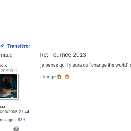
Transférer
Re: Tournée 2013
rnaud
je pense qu'il y aura du "change the world" da
ccro
change
scrit:
0/03/2006 21:44
essages:
839