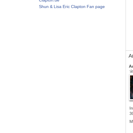
Shun & Lisa Eric Clapton Fan page
A
A
In
3
M