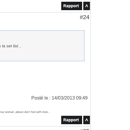
#24
a set list...
Posté le : 14/03/2013 09:49
your woman, please don't fool with mine...