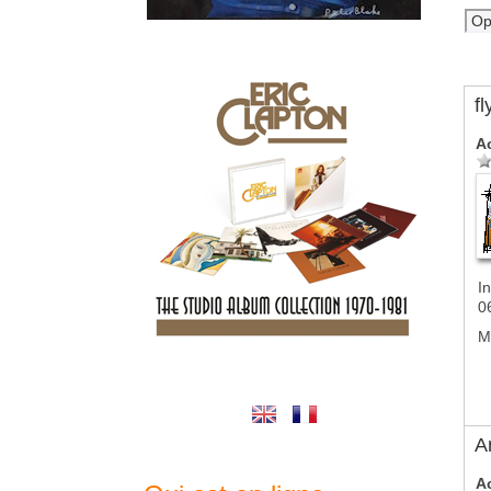
f
A
In
0
M
A
A