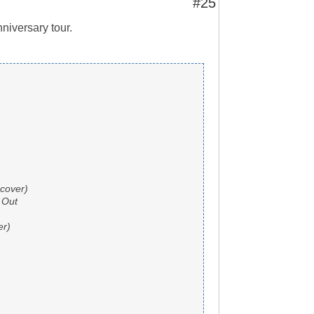
#25
nniversary tour.
 cover)
 Out
er)