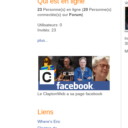
Qui est en ligne
23
Personne(s) en ligne (
20
Personne(s)
connectée(s) sur
Forum
)
Utilisateurs: 0
Invités: 23
In
plus...
3
M
Le ClaptonWeb a sa page facebook
Liens
Where's Eric
Clapton.de