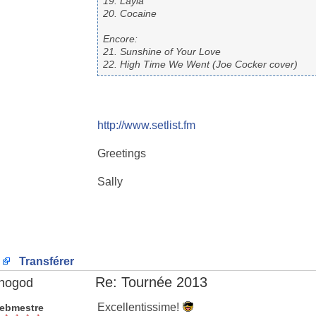
19. Layla
20. Cocaine
Encore:
21. Sunshine of Your Love
22. High Time We Went (Joe Cocker cover)
http://www.setlist.fm
Greetings
Sally
Transférer
Re: Tournée 2013
nogod
Excellentissime!
ebmestre