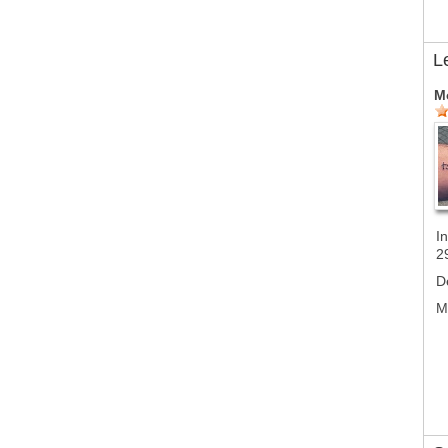
L
M
In
2
D
M