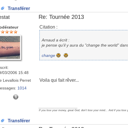
Transférer
Re: Tournée 2013
estat
Citation :
odérateur
Arnaud a écrit :
je pense qu'il y aura du "change the world" dans l
change
scrit:
9/03/2006 15:48
Voila qui fait rêver...
e
Levallois Perret
essages:
1014
_________________
If you lose your money, great God, don't lose your mind... And if you lose 
Transférer