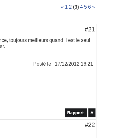
«
1
2
(3)
4
5
6
»
#21
ence, toujours meilleurs quand il est le seul
er.
Posté le : 17/12/2012 16:21
#22