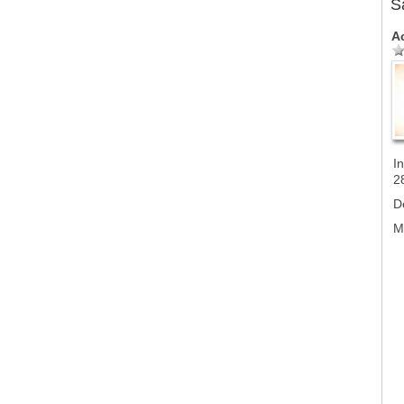
S
A
In
2
D
M