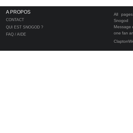
A PROPOS
All page
CONTACT
Snogod
Message d
QUI EST SNOGOD ?
one fan an
FAQ / AIDE
ClaptonW