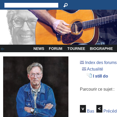
NEWS
FORUM
TOURNEE
BIOGRAPHIE
Index des forum
Actualité
I still do
Parcourir ce sujet :
Bas
Précéd