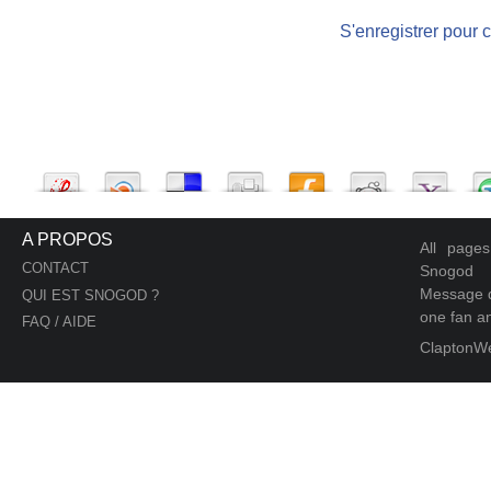
S'enregistrer pour 
A PROPOS
All page
CONTACT
Snogod
Message d
QUI EST SNOGOD ?
one fan an
FAQ / AIDE
ClaptonW