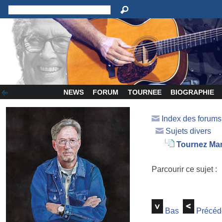
NEWS
FORUM
TOURNEE
BIOGRAPHIE
Index des forum
Sujets divers
Tournez Man
Parcourir ce sujet :
Bas
Précéd