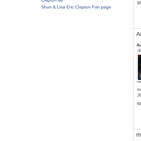
M
Shun & Lisa Eric Clapton Fan page
A
A
In
3
M
m