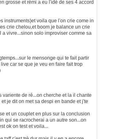
 bien grosse et rémi a eu l'idé de ses 4 accord
s instruments)et voila que l'on crie come in
es crie chelou,et boom je balance un crie
al a vivre...sinon solo improviser comme sa
temps...sur le mensonge qui te fait partir
ive car se que je veu en faire fait trop
)
ariente de ré...on cherche et la il chante
 et je dit on met sa despi en bande et j'te
e et un couplet en plus sur la conclusion
fin qui se racrocherai a un autre son...on
st ok on test et voila...
taff c'est trè dur mais il y en a encore