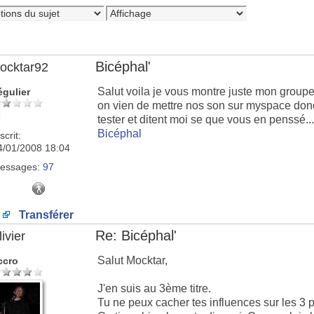
Bicéphal'
ocktar92
Salut voila je vous montre juste mon groupe
égulier
on vien de mettre nos son sur myspace donc j
tester et ditent moi se que vous en penssé...
Bicéphal
scrit:
4/01/2008 18:04
essages:
97
Transférer
Re: Bicéphal'
ivier
Salut Mocktar,
ccro
J'en suis au 3ème titre.
Tu ne peux cacher tes influences sur les 