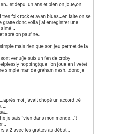
en...et depui un ans et bien on joue,on
 tres folk rock et avan blues...en faite on se
 gratte donc voila j'ai enregistrer une
 aimé...
t aprè on paufine...
simple mais rien que son jeu permet de la
e sont venu(je suis un fan de croby
,helplessly hopping(que l'on joue en live)et
nre simple man de graham nash...donc je
ff...après moi j'avait chopé un accord trè
 ...
sa...
ché je sais "vien dans mon monde...")
r...
urs a 2 avec les grattes au début...