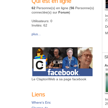
Qui est en ligne
62
Personne(s) en ligne (
56
Personne(s)
connectée(s) sur
Forum
)
In
2
Utilisateurs: 0
Invités: 62
D
M
plus...
S
A
Le ClaptonWeb a sa page facebook
Liens
In
Where's Eric
2
Clapton.de