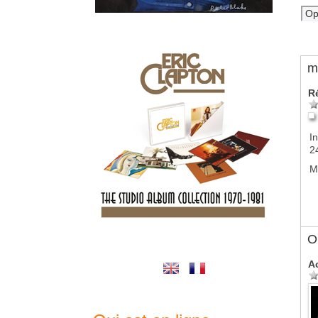
m
R
In
2
M
Ol
A