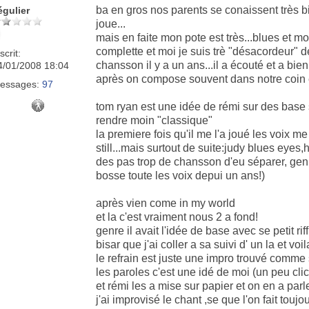
ba en gros nos parents se conaissent très bi
égulier
joue...
mais en faite mon pote est très...blues et moi
complette et moi je suis trè "désacordeur" de
scrit:
chansson il y a un ans...il a écouté et a bien
4/01/2008 18:04
après on compose souvent dans notre coin e
essages:
97
tom ryan est une idée de rémi sur des base 
rendre moin "classique"
la premiere fois qu'il me l'a joué les voix m
still...mais surtout de suite:judy blues eyes
des pas trop de chansson d'eu séparer, ge
bosse toute les voix depui un ans!)
après vien come in my world
et la c'est vraiment nous 2 a fond!
genre il avait l'idée de base avec se petit ri
bisar que j'ai coller a sa suivi d' un la et voila
le refrain est juste une impro trouvé comme 
les paroles c'est une idé de moi (un peu cli
et rémi les a mise sur papier et on en a parle
j'ai improvisé le chant ,se que l'on fait toujo