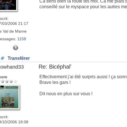
Ca tiens bien la route dis moi. Ca me plais
conseillé sur le myspace pour les autres m
scrit:
7/03/2006 21:17
e
Val de Marne
essages:
1158
Transférer
Re: Bicéphal'
lowhand33
Effectivement j'ai été surpris aussi ! ça sonn
ccro
Bravo les gars !
Dit nous en plus sur vous !
scrit:
9/10/2006 18:08