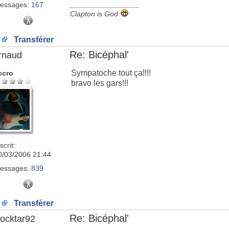
_________________
essages:
167
Clapton is God
Transférer
Re: Bicéphal'
rnaud
Sympatoche tout ça!!!!
ccro
bravo les gars!!!
scrit:
0/03/2006 21:44
essages:
839
Transférer
Re: Bicéphal'
ocktar92