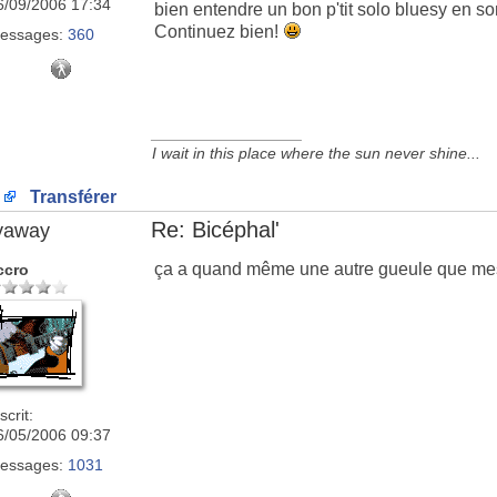
6/09/2006 17:34
bien entendre un bon p'tit solo bluesy en son
Continuez bien!
essages:
360
_________________
I wait in this place where the sun never shine...
Transférer
Re: Bicéphal'
lyaway
ça a quand même une autre gueule que mes 
ccro
scrit:
6/05/2006 09:37
essages:
1031