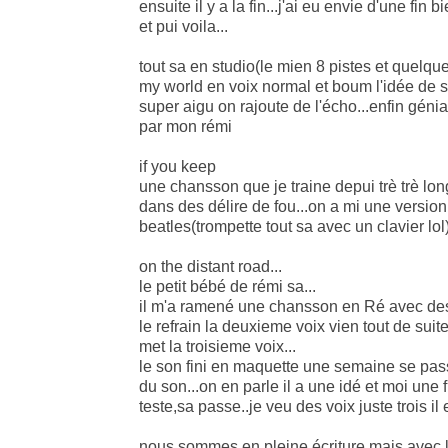
ensuite il y a la fin...j'ai eu envie d'une fin
et pui voila...
tout sa en studio(le mien 8 pistes et quelque
my world en voix normal et boum l'idée de s
super aigu on rajoute de l'écho...enfin géni
par mon rémi
if you keep
une chansson que je traine depui trè trè long
dans des délire de fou...on a mi une version l
beatles(trompette tout sa avec un clavier lol
on the distant road...
le petit bébé de rémi sa...
il m'a ramené une chansson en Ré avec des v
le refrain la deuxieme voix vien tout de suite
met la troisieme voix...
le son fini en maquette une semaine se pass
du son...on en parle il a une idé et moi une 
teste,sa passe..je veu des voix juste trois il e
nous sommes en pleine écriture mais avec le 