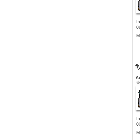
In
0
M
f
A
In
0
M