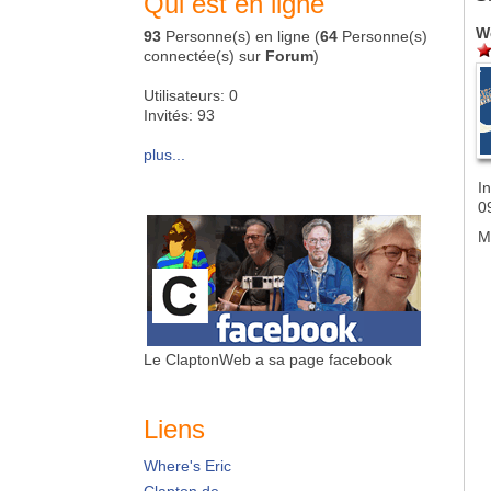
Qui est en ligne
W
93
Personne(s) en ligne (
64
Personne(s)
connectée(s) sur
Forum
)
Utilisateurs: 0
Invités: 93
plus...
In
0
M
Le ClaptonWeb a sa page facebook
Liens
Where's Eric
Clapton.de