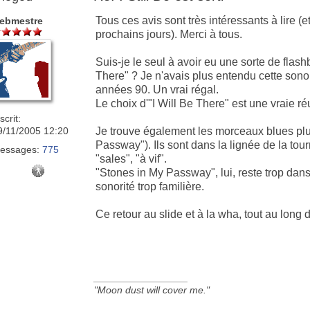
Tous ces avis sont très intéressants à lire (e
ebmestre
prochains jours). Merci à tous.
Suis-je le seul à avoir eu une sorte de flash
There" ? Je n'avais plus entendu cette sonori
années 90. Un vrai régal.
Le choix d'"I Will Be There" est une vraie ré
scrit:
9/11/2005 12:20
Je trouve également les morceaux blues pl
Passway"). Ils sont dans la lignée de la to
essages:
775
"sales", "à vif".
"Stones in My Passway", lui, reste trop dan
sonorité trop familière.
Ce retour au slide et à la wha, tout au long d
_________________
"Moon dust will cover me."