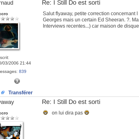
Re: I Still Do est sorti
rnaud
Salut flyaway, petite correction concernant I 
ccro
Georges mais un certain Ed Sheeran. ?. Mais 
Interviews recentes...) car maison de disque p
scrit:
0/03/2006 21:44
essages:
839
Transférer
Re: I Still Do est sorti
lyaway
on lui dira pas
ccro