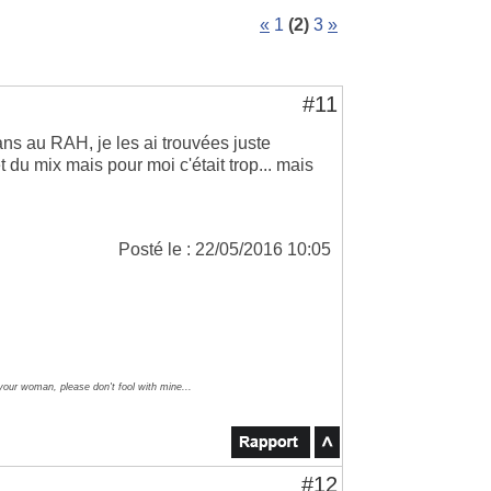
«
1
(2)
3
»
#11
ans au RAH, je les ai trouvées juste
t du mix mais pour moi c'était trop... mais
Posté le : 22/05/2016 10:05
 your woman, please don't fool with mine...
#12