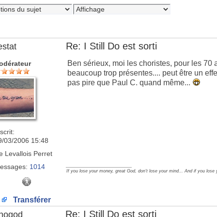
Re: I Still Do est sorti
estat
Ben sérieux, moi les choristes, pour les 70 
odérateur
beaucoup trop présentes.... peut être un effe
pas pire que Paul C. quand même...
scrit:
9/03/2006 15:48
e
Levallois Perret
_________________
essages:
1014
If you lose your money, great God, don't lose your mind... And if you lose
Transférer
Re: I Still Do est sorti
nogod