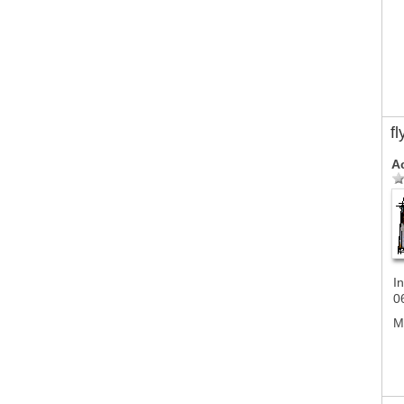
f
A
In
0
M