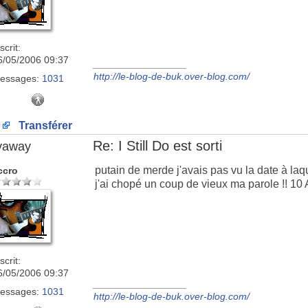
scrit:
6/05/2006 09:37
_________________
http://le-blog-de-buk.over-blog.com/
essages:
1031
Transférer
Re: I Still Do est sorti
lyaway
putain de merde j'avais pas vu la date à laq
ccro
j'ai chopé un coup de vieux ma parole !! 10
scrit:
6/05/2006 09:37
_________________
essages:
1031
http://le-blog-de-buk.over-blog.com/