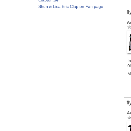
Shun & Lisa Eric Clapton Fan page
f
A
In
0
M
f
A