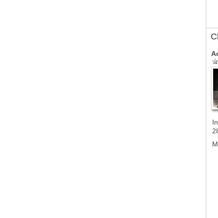
C
A
In
2
M