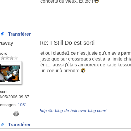
concerts du vieux. Et toc !
Transférer
Re: I Still Do est sorti
lyaway
et oui claude1 ce n'est juste qu'un avis parmi t
ccro
juste que sur crossroads c'est à la limite ch
éric... aussi j'étais amoureux de katie kessoo
un coeur à prendre
scrit:
6/05/2006 09:37
essages:
1031
_________________
http://le-blog-de-buk.over-blog.com/
Transférer