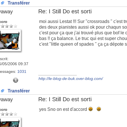
Transférer
Re: I Still Do est sorti
lyaway
moi aussi Lestat !!! Sur "crossroads " c'est 
ccro
des deux pianistes aussi ok pour chaqun so
c'est pour ça que j'ai trouvé plus que bof le 
bas !! ça balance. Le truc qui est super ch
c'est "little queen of spades " ça ça dépote 
scrit:
6/05/2006 09:37
essages:
1031
_________________
http://le-blog-de-buk.over-blog.com/
Transférer
Re: I Still Do est sorti
lyaway
yes Sno on est d'accord
ccro