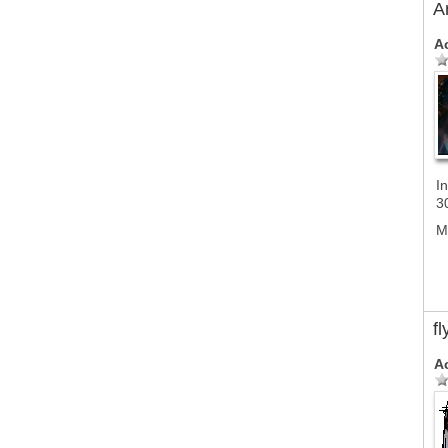
A
A
In
3
M
f
A