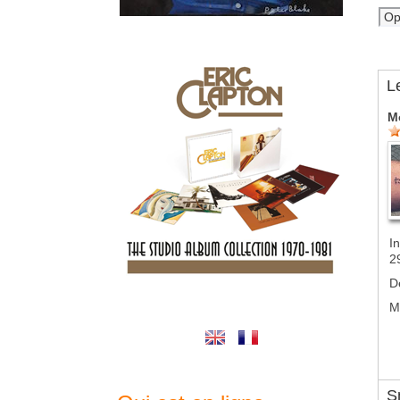
L
M
In
2
D
M
S