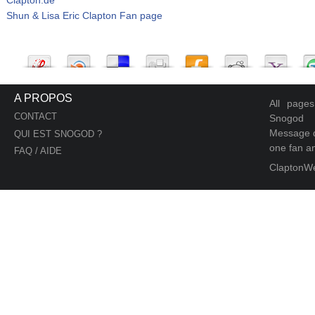
Shun & Lisa Eric Clapton Fan page
A PROPOS
All page
CONTACT
Snogod
Message d
QUI EST SNOGOD ?
one fan an
FAQ / AIDE
ClaptonW