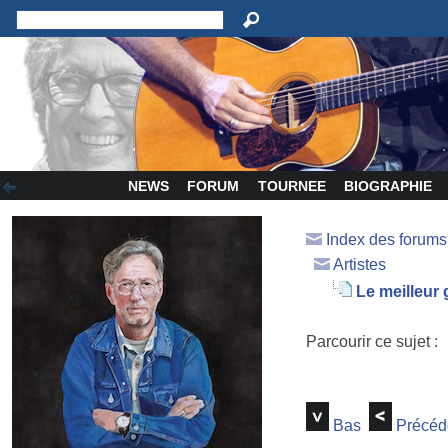
NEWS
FORUM
TOURNEE
BIOGRAPHIE
Index des forum
Artistes
Le meilleur g
Parcourir ce sujet :
Bas
Précéd