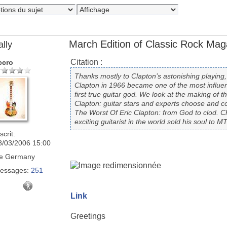
March Edition of Classic Rock Mag
ally
Citation :
ccro
Thanks mostly to Clapton’s astonishing playing,
Clapton in 1966 became one of the most influen
first true guitar god. We look at the making of 
Clapton: guitar stars and experts choose and c
The Worst Of Eric Clapton: from God to clod. 
exciting guitarist in the world sold his soul to
scrit:
8/03/2006 15:00
e
Germany
essages:
251
Link
Greetings