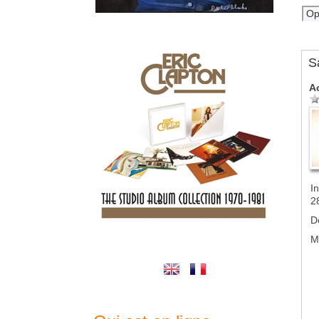
S
A
In
2
D
M