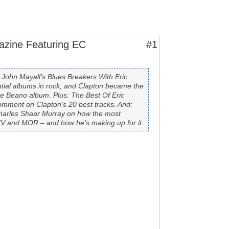
azine Featuring EC
#1
 John Mayall’s Blues Breakers With Eric
tial albums in rock, and Clapton became the
the Beano album. Plus: The Best Of Eric
omment on Clapton’s 20 best tracks. And:
Charles Shaar Murray on how the most
 MTV and MOR – and how he’s making up for it.