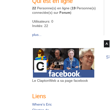
Qui est en ligne
22
Personne(s) en ligne (
19
Personne(s)
connectée(s) sur
Forum
)
Utilisateurs: 0
Invités: 22
plus...
S'
Le ClaptonWeb a sa page facebook
Liens
Where's Eric
Clapton.de