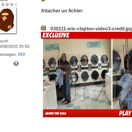
Attacher un fichier
:
030211-eric-clapton-video3-credit.jp
scrit:
0/08/2010 20:52
essages:
659