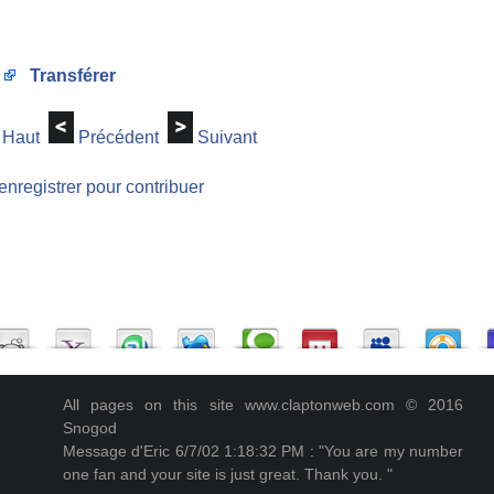
Transférer
Haut
Précédent
Suivant
enregistrer pour contribuer
All pages on this site www.claptonweb.com © 2016
Snogod
Message d'Eric 6/7/02 1:18:32 PM : "You are my number
one fan and your site is just great. Thank you. "