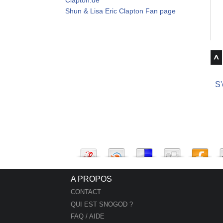
Shun & Lisa Eric Clapton Fan page
S'
A PROPOS
CONTACT
QUI EST SNOGOD ?
FAQ / AIDE