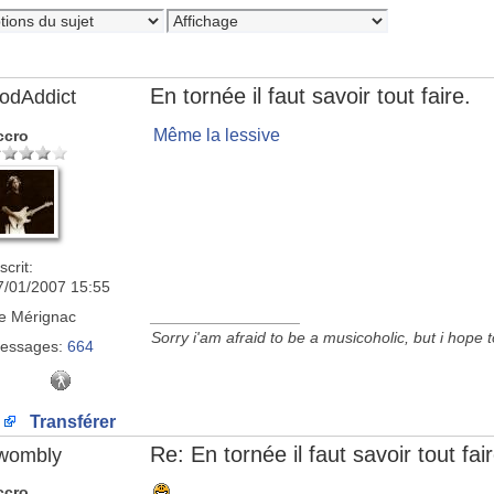
En tornée il faut savoir tout faire.
odAddict
Même la lessive
ccro
scrit:
7/01/2007 15:55
e
Mérignac
_________________
Sorry i'am afraid to be a musicoholic, but i hope 
essages:
664
Transférer
Re: En tornée il faut savoir tout fair
wombly
ccro