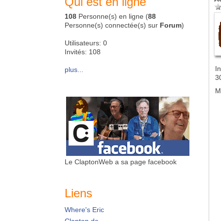
Qui est en ligne
108
Personne(s) en ligne (
88
Personne(s) connectée(s) sur
Forum
)
Utilisateurs: 0
Invités: 108
In
plus...
3
M
Le ClaptonWeb a sa page facebook
Liens
Where's Eric
Clapton.de