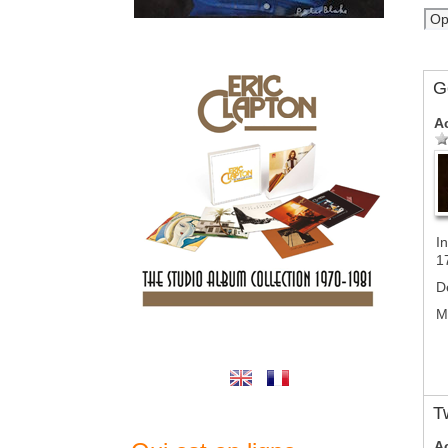
G
A
In
1
D
M
T
A