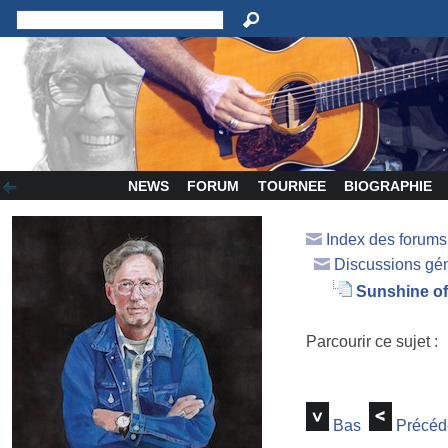
NEWS
FORUM
TOURNEE
BIOGRAPHIE
Index des forum
Discussions gé
Sunshine of
Parcourir ce sujet :
Bas
Précéd