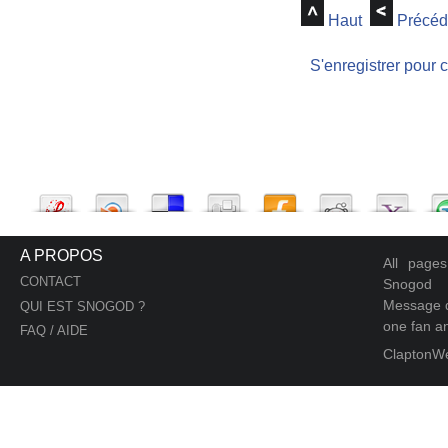
Haut
Précéd
S'enregistrer pour 
A PROPOS
All page
CONTACT
Snogod
Message d
QUI EST SNOGOD ?
one fan an
FAQ / AIDE
ClaptonW