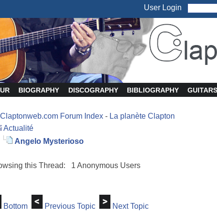
User Login
UR
BIOGRAPHY
DISCOGRAPHY
BIBLIOGRAPHY
GUITAR
Claptonweb.com Forum Index
-
La planète Clapton
Actualité
Angelo Mysterioso
owsing this Thread: 1 Anonymous Users
Bottom
Previous Topic
Next Topic