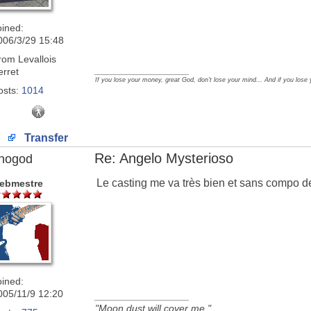
oined:
006/3/29 15:48
rom
Levallois
_________________
erret
If you lose your money, great God, don't lose your mind... And if you lose
osts:
1014
Transfer
Re: Angelo Mysterioso
nogod
Le casting me va très bien et sans compo de
ebmestre
oined:
005/11/9 12:20
_________________
"Moon dust will cover me."