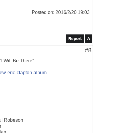
Posted on: 2016/2/20 19:03
#8
"I Will Be There"
-new-eric-clapton-album
aul Robeson
n
lan