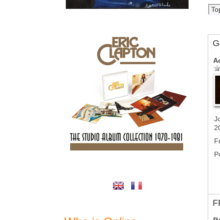
G
A
J
2
F
P
F