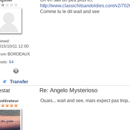
égulier
http://www.classichitsandoldies.com/v2/702
Comme tu le dit wait and see
oined:
015/10/11 12:00
rom
BORDEAUX
osts:
64
Transfer
Re: Angelo Mysterioso
estat
Ouais... wait and see, mais expect pas trop..
odérateur