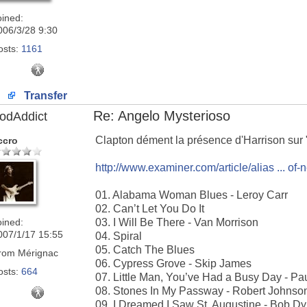
oined:
006/3/28 9:30
osts:
1161
Transfer
Re: Angelo Mysterioso
odAddict
Clapton dément la présence d'Harrison sur 
ccro
http://www.examiner.com/article/alias ... of
01. Alabama Woman Blues - Leroy Carr
02. Can’t Let You Do It
oined:
03. I Will Be There - Van Morrison
007/1/17 15:55
04. Spiral
05. Catch The Blues
rom
Mérignac
06. Cypress Grove - Skip James
osts:
664
07. Little Man, You’ve Had a Busy Day - P
08. Stones In My Passway - Robert Johnso
09. I Dreamed I Saw St. Augustine - Bob Dy