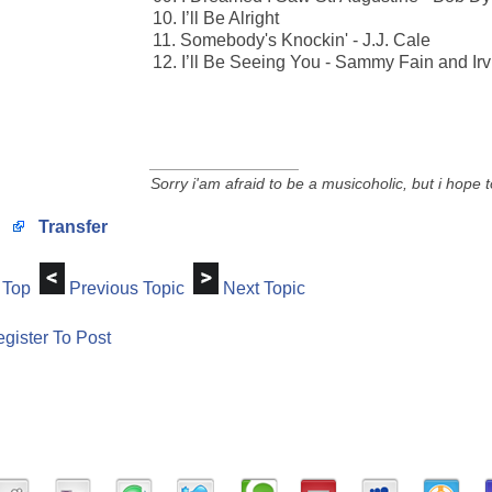
10. I’ll Be Alright
11. Somebody's Knockin' - J.J. Cale
12. I’ll Be Seeing You - Sammy Fain and Ir
_________________
Sorry i'am afraid to be a musicoholic, but i hope 
Transfer
Top
Previous Topic
Next Topic
gister To Post