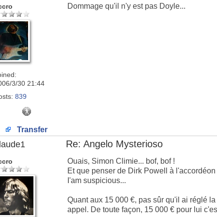
Dommage qu'il n'y est pas Doyle...
ccro
oined:
006/3/30 21:44
osts:
839
Transfer
Re: Angelo Mysterioso
laude1
Ouais, Simon Climie... bof, bof !
ccro
Et que penser de Dirk Powell à l'accordéon
I'am suspicious...
Quant aux 15 000 €, pas sûr qu'il ai réglé la f
appel. De toute façon, 15 000 € pour lui c'est