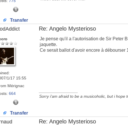
osts:
775
Transfer
Re: Angelo Mysterioso
odAddict
Je pense qu'il a l'autorisation de Sir Peter Bl
ccro
jaquette.
Ce serait ballot d'avoir encore à débourser
oined:
007/1/17 15:55
rom
Mérignac
_________________
osts:
664
Sorry i'am afraid to be a musicoholic, but i hope 
Transfer
Re: Angelo Mysterioso
rnaud