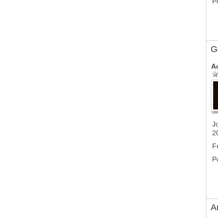
P
G
A
J
2
F
P
A