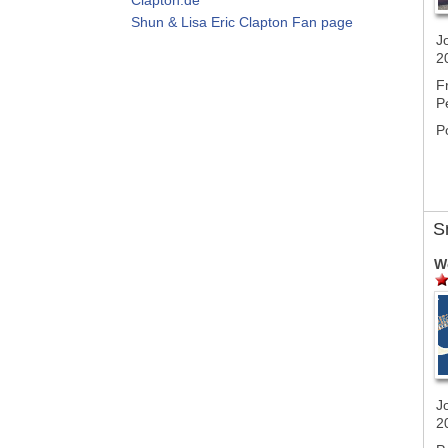
Shun & Lisa Eric Clapton Fan page
J
2
F
P
P
S
W
J
2