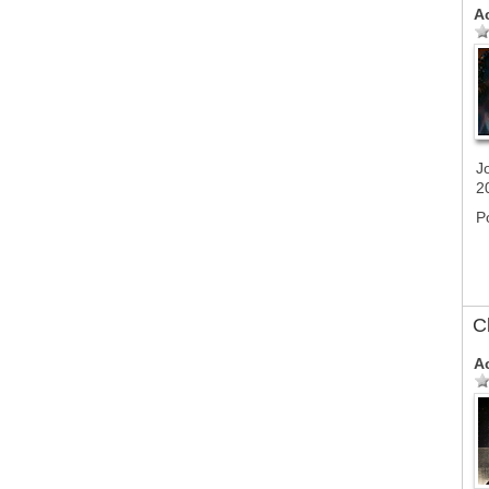
A
J
2
P
C
A