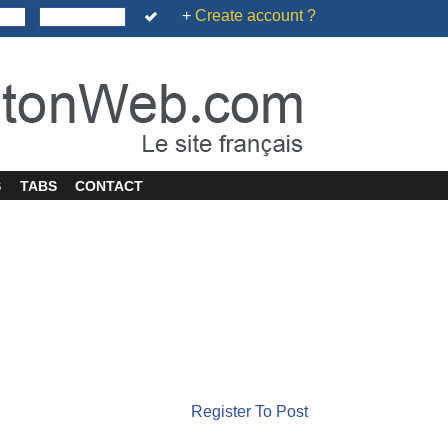
+
Create account ?
S
TABS
CONTACT
Register To Post