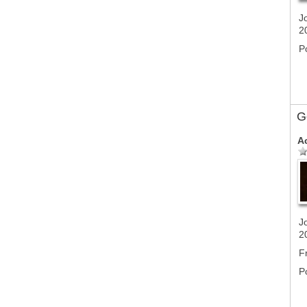
J
2
P
G
A
J
2
F
P