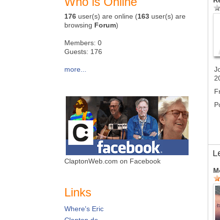
Who is Online
R
176
user(s) are online (
163
user(s) are
browsing
Forum
)
Members: 0
Guests: 176
more...
J
2
F
P
L
ClaptonWeb.com on Facebook
M
Links
Where's Eric
Clapton.de