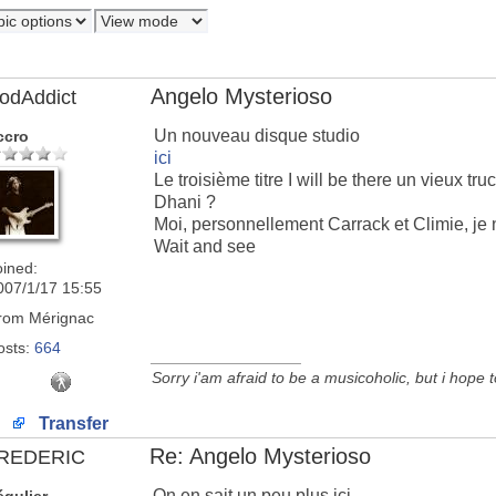
Angelo Mysterioso
odAddict
Un nouveau disque studio
ccro
ici
Le troisième titre I will be there un vieux 
Dhani ?
Moi, personnellement Carrack et Climie, je 
Wait and see
oined:
007/1/17 15:55
rom
Mérignac
osts:
664
_________________
Sorry i'am afraid to be a musicoholic, but i hope 
Transfer
Re: Angelo Mysterioso
REDERIC
On en sait un peu plus ici.