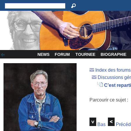
NEWS
FORUM
TOURNEE
BIOGRAPHIE
Index des forum
Discussions gé
C'est reparti
Parcourir ce sujet :
Bas
Précéd