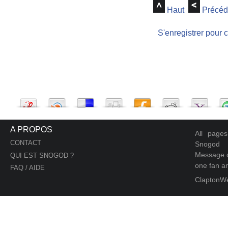
Haut
Précéd
S'enregistrer pour 
A PROPOS
All page
CONTACT
Snogod
Message d
QUI EST SNOGOD ?
one fan an
FAQ / AIDE
ClaptonW