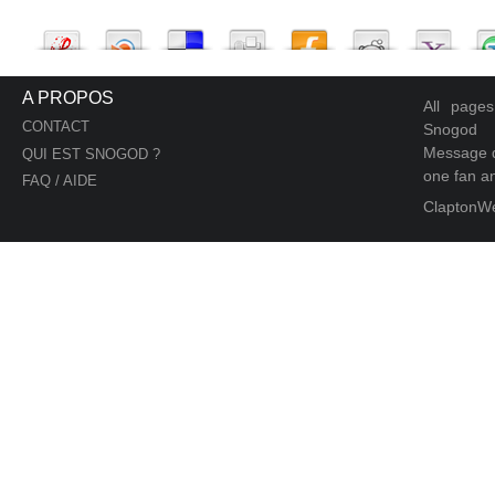
A PROPOS
All page
CONTACT
Snogod
Message d
QUI EST SNOGOD ?
one fan an
FAQ / AIDE
ClaptonW