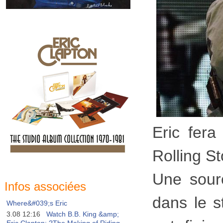
Eric fera
Rolling S
Une sourc
Infos associées
dans le s
Where&#039;s Eric
3.08 12:16
Watch B.B. King &amp;