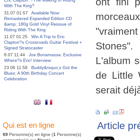
ont fini 
Eric Clapton: ?The Making of Riding
With The King?
31.07 01:57
Available Now:
morceaux
Remastered Expanded Edition CD
&amp; 180g Gold Vinyl Reissue of
"vraiment
Riding With The King
11.07 01:25
Win A Trip to Eric
Clapton?s Crossroads Guitar Festival +
Stones".
Signed Stratocaster
8.07 11:44
Joe Bonamassa: Exclusive
L'album 
Where?s Eric! Interview
23.06 11:58
Buddy&rsquo;s Got the
de Little
Blues: A 90th Birthday Concert
Celebration
serait déj
Article p
Qui est en ligne
69
Personne(s) en ligne (
1
Personne(s)