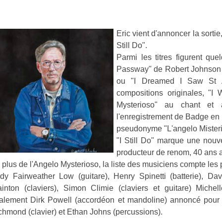
Eric vient d'annoncer la sorti
Still Do".
Parmi les titres figurent q
Passway" de Robert Johnson
ou "I Dreamed I Saw St 
compositions originales, "I 
Mysterioso" au chant et 
l'enregistrement de Badge en 
pseudonyme "L'angelo Misteri
"I Still Do" marque une nouve
producteur de renom, 40 ans 
 plus de l'Angelo Mysterioso, la liste des musiciens compte les
dy Fairweather Low (guitare), Henry Spinetti (batterie), D
ainton (claviers), Simon Climie (claviers et guitare) Mich
alement Dirk Powell (accordéon et mandoline) annoncé pour la
chmond (clavier) et Ethan Johns (percussions).