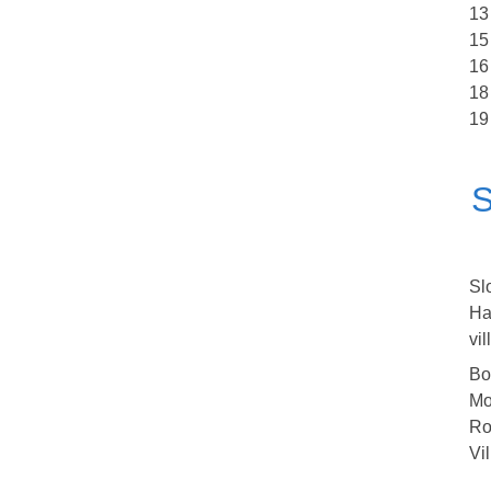
13
15
16
18
19
S
Sl
Ha
vil
Bo
Mo
Ro
Vi