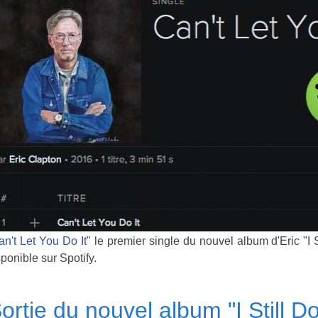
an't Let You Do It
" le premier single du nouvel album d'Eric "I 
sponible sur Spotify.
ortie du nouvel album "I Still D