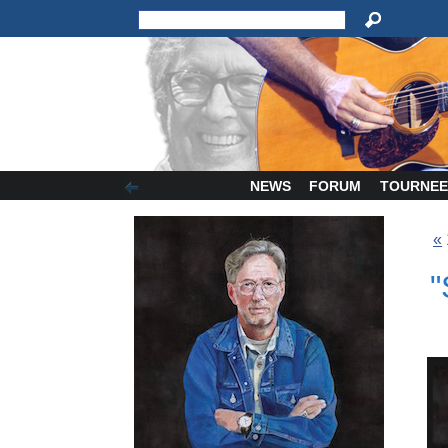
NEWS
FORUM
TOURNEE
«
"