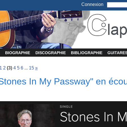
Connexion
BIOGRAPHIE
DISCOGRAPHIE
BIBLIOGRAPHIE
GUITARE
1
2
(3)
4
5
6
...
15
»
Stones In My Passway" en écout