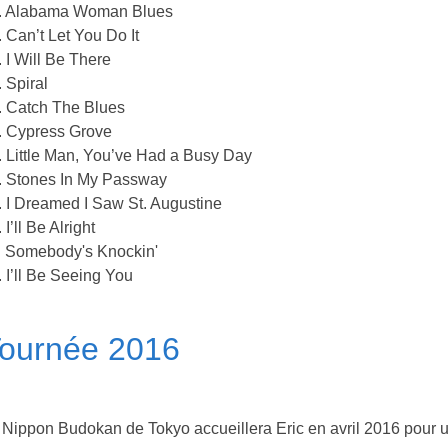
. Alabama Woman Blues
. Can’t Let You Do It
. I Will Be There
. Spiral
. Catch The Blues
. Cypress Grove
. Little Man, You’ve Had a Busy Day
. Stones In My Passway
. I Dreamed I Saw St. Augustine
 I’ll Be Alright
. Somebody's Knockin'
. I’ll Be Seeing You
ournée 2016
 Nippon Budokan de Tokyo accueillera Eric en avril 2016 pour u