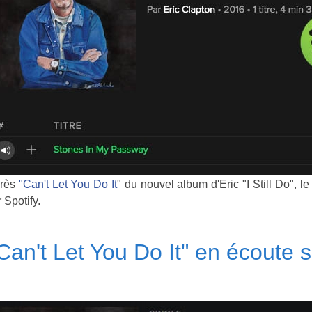
rès
"
Can't Let You Do It
" du nouvel album d'Eric "I Still Do", le t
 Spotify.
Can't Let You Do It" en écoute s