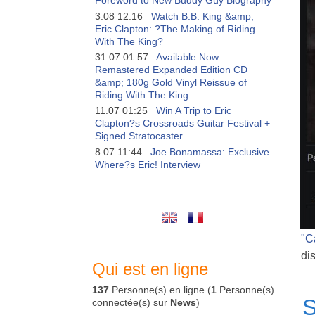
Foreword to New Buddy Guy Biography
3.08 12:16
Watch B.B. King &amp;
Eric Clapton: ?The Making of Riding
With The King?
31.07 01:57
Available Now:
Remastered Expanded Edition CD
&amp; 180g Gold Vinyl Reissue of
Riding With The King
11.07 01:25
Win A Trip to Eric
Clapton?s Crossroads Guitar Festival +
Signed Stratocaster
8.07 11:44
Joe Bonamassa: Exclusive
Where?s Eric! Interview
"
C
di
Qui est en ligne
137
Personne(s) en ligne (
1
Personne(s)
S
connectée(s) sur
News
)