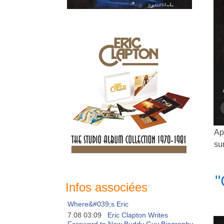
Ap
sur
"
Infos associées
Where&#039;s Eric
7.08 03:09
Eric Clapton Writes