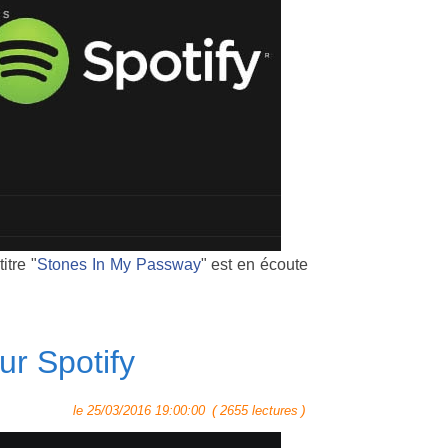
itre "
Stones In My Passway
" est en écoute
ur Spotify
(
)
le 25/03/2016 19:00:00
2655 lectures