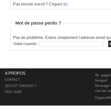
Pas encore inscrit ? Cliquez
ici
.
Mot de passe perdu ?
Pas de problème. Entrez simplement l'adresse email que 
Votre courriel :
A PROPOS
All page
CONTACT
Snogod
Message d
QUI EST SNOGOD ?
one fan an
FAQ / AIDE
ClaptonW