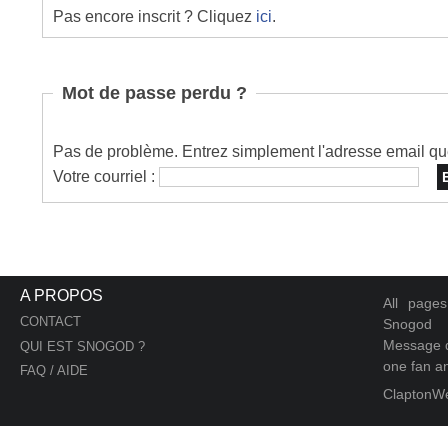
Pas encore inscrit ? Cliquez
ici
.
Mot de passe perdu ?
Pas de problème. Entrez simplement l'adresse email que 
Votre courriel :
A PROPOS
All page
CONTACT
Snogod
Message d
QUI EST SNOGOD ?
one fan an
FAQ / AIDE
ClaptonW