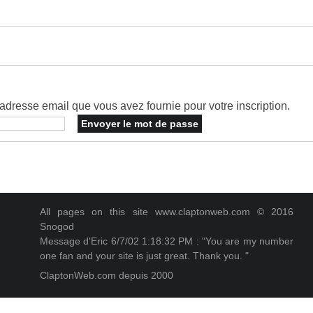
dresse email que vous avez fournie pour votre inscription.
All pages on this site www.claptonweb.com © 2016
Snogod
Message d'Eric 6/7/02 1:18:32 PM : "You are my number
one fan and your site is just great. Thank you. "
ClaptonWeb.com depuis 2000