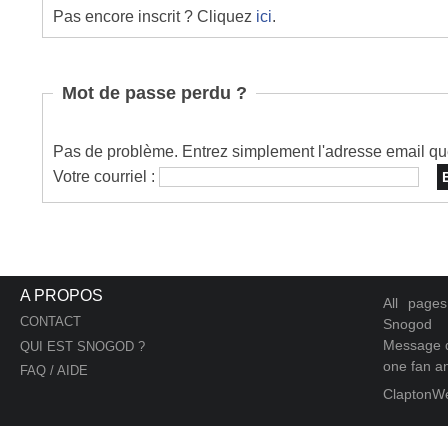
Pas encore inscrit ? Cliquez
ici
.
Mot de passe perdu ?
Pas de problème. Entrez simplement l'adresse email que 
Votre courriel :
A PROPOS
All page
CONTACT
Snogod
Message d
QUI EST SNOGOD ?
one fan an
FAQ / AIDE
ClaptonW