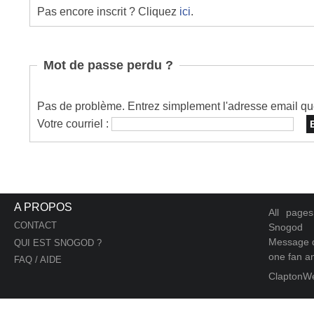
Pas encore inscrit ? Cliquez
ici
.
Mot de passe perdu ?
Pas de problème. Entrez simplement l'adresse email que 
Votre courriel :
A PROPOS
All page
CONTACT
Snogod
Message d
QUI EST SNOGOD ?
one fan an
FAQ / AIDE
ClaptonW