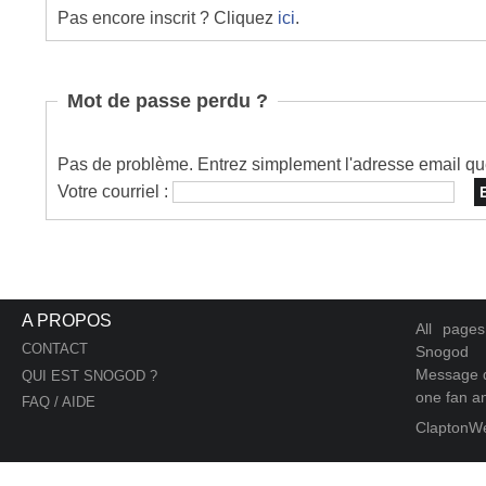
Pas encore inscrit ? Cliquez
ici
.
Mot de passe perdu ?
Pas de problème. Entrez simplement l'adresse email que 
Votre courriel :
A PROPOS
All page
CONTACT
Snogod
Message d
QUI EST SNOGOD ?
one fan an
FAQ / AIDE
ClaptonW