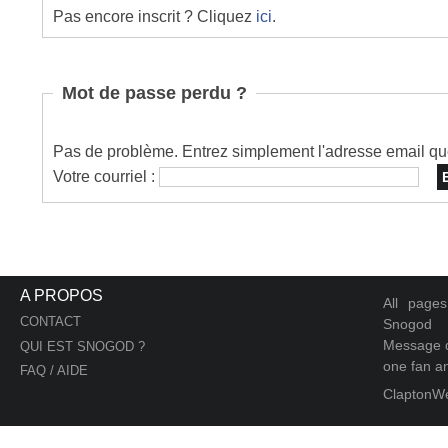
Pas encore inscrit ? Cliquez
ici
.
Mot de passe perdu ?
Pas de problème. Entrez simplement l'adresse email que 
Votre courriel :
A PROPOS
All page
CONTACT
Snogod
Message d
QUI EST SNOGOD ?
one fan an
FAQ / AIDE
ClaptonW