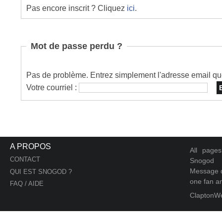
Pas encore inscrit ? Cliquez
ici
.
Mot de passe perdu ?
Pas de problème. Entrez simplement l'adresse email que 
Votre courriel :
A PROPOS
All page
CONTACT
Snogod
Message d
QUI EST SNOGOD ?
one fan an
FAQ / AIDE
ClaptonW