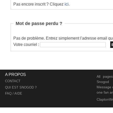
Pas encore inscrit ? Cliquez
ici
.
Mot de passe perdu ?
Pas de problème. Entrez simplement l'adresse email que 
Votre courriel :
A PROPOS
All page
CONTACT
Snogod
Message d
QUI EST SNOGOD ?
one fan an
FAQ / AIDE
ClaptonW