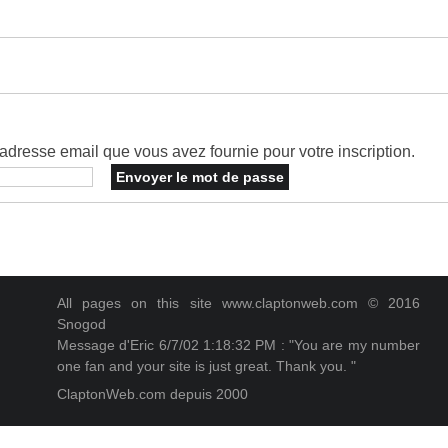
dresse email que vous avez fournie pour votre inscription.
All pages on this site www.claptonweb.com © 2016
Snogod
Message d'Eric 6/7/02 1:18:32 PM : "You are my number
one fan and your site is just great. Thank you. "
ClaptonWeb.com depuis 2000