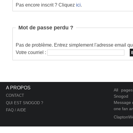
Pas encore inscrit ? Cliquez
ici
.
Mot de passe perdu ?
Pas de problème. Entrez simplement l'adresse email que 
Votre courriel :
A PROPOS
All page
CONTACT
Snogod
Message d
QUI EST SNOGOD ?
one fan an
FAQ / AIDE
ClaptonW