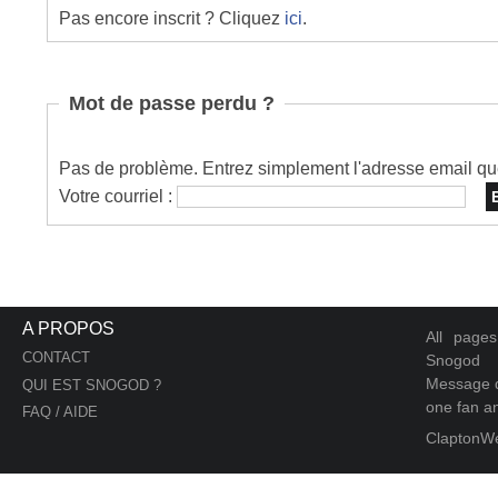
Pas encore inscrit ? Cliquez
ici
.
Mot de passe perdu ?
Pas de problème. Entrez simplement l'adresse email que 
Votre courriel :
A PROPOS
All page
CONTACT
Snogod
Message d
QUI EST SNOGOD ?
one fan an
FAQ / AIDE
ClaptonW