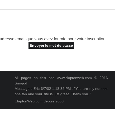
dresse email que vous avez fournie pour votre inscription.
All pages on this site www.claptonweb.com © 2016
Snogod
Message d'Eric 6/7/02 1:18:32 PM : "You are my number
one fan and your site is just great. Thank you. "
ClaptonWeb.com depuis 2000