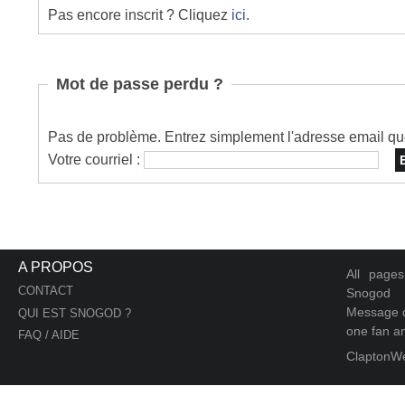
Pas encore inscrit ? Cliquez
ici
.
Mot de passe perdu ?
Pas de problème. Entrez simplement l'adresse email que 
Votre courriel :
A PROPOS
All page
CONTACT
Snogod
Message d
QUI EST SNOGOD ?
one fan an
FAQ / AIDE
ClaptonW