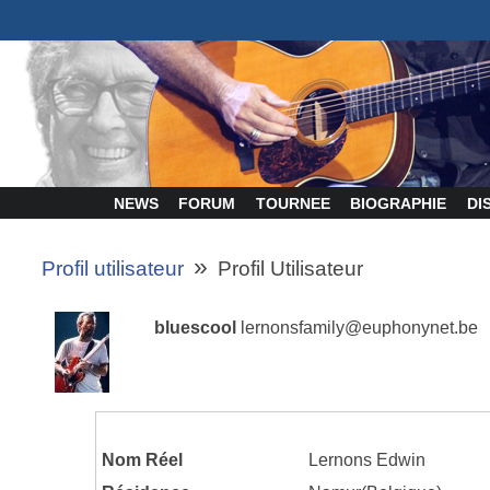
NEWS
FORUM
TOURNEE
BIOGRAPHIE
DI
»
Profil utilisateur
Profil Utilisateur
bluescool
lernonsfamily@euphonynet.be
Nom Réel
Lernons Edwin