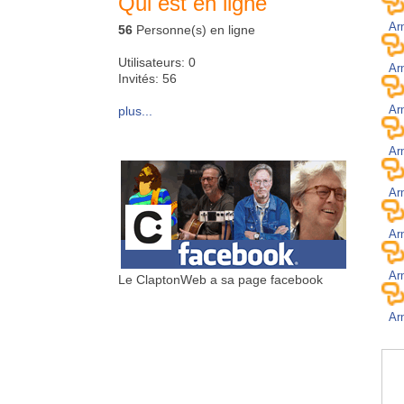
Qui est en ligne
Ar
56
Personne(s) en ligne
Utilisateurs: 0
Ar
Invités: 56
Ar
plus...
Ar
Ar
Ar
Ar
Le ClaptonWeb a sa page facebook
Ar