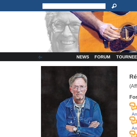
NEWS
FORUM
TOURNEE
Ré
(Af
Fo
Ar
Ar