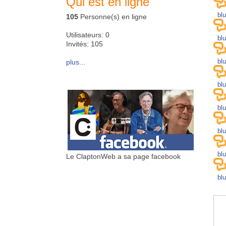
Qui est en ligne
bl
105
Personne(s) en ligne
Utilisateurs: 0
bl
Invités: 105
bl
plus...
bl
bl
bl
bl
Le ClaptonWeb a sa page facebook
bl