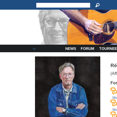
NEWS
FORUM
TOURNEE
Ré
(Af
Fo
bl
bl