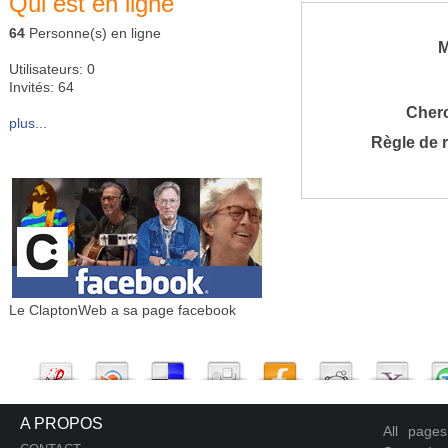
Qui est en ligne
64
Personne(s) en ligne
M
Utilisateurs: 0
Invités: 64
Cher
plus...
Règle de 
Le ClaptonWeb a sa page facebook
A PROPOS
All page