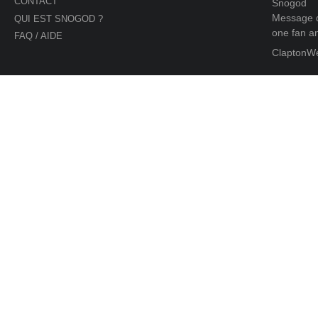
CONTACT
Snogod
Message d
QUI EST SNOGOD ?
one fan an
FAQ / AIDE
ClaptonW