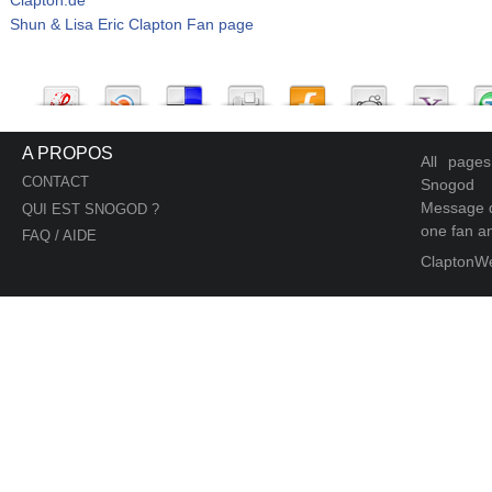
Shun & Lisa Eric Clapton Fan page
A PROPOS
All page
CONTACT
Snogod
Message d
QUI EST SNOGOD ?
one fan an
FAQ / AIDE
ClaptonW