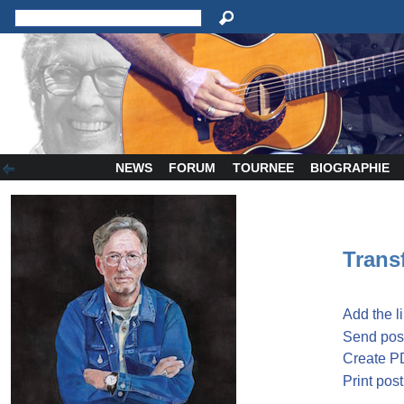
NEWS
FORUM
TOURNEE
BIOGRAPHIE
Transf
Add the l
Send post
Create P
Print post