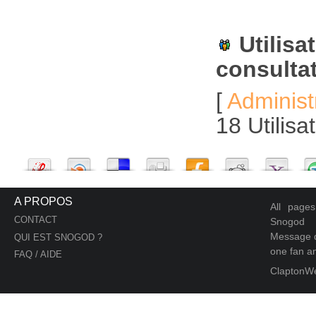
Utilisa
consulta
[
Administ
18 Utilis
A PROPOS
All page
CONTACT
Snogod
Message d
QUI EST SNOGOD ?
one fan an
FAQ / AIDE
ClaptonW