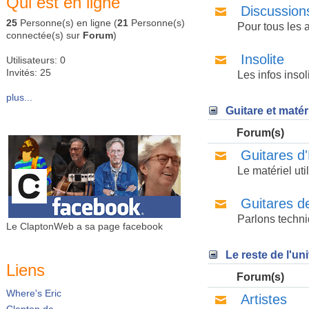
Qui est en ligne
Discussion
25
Personne(s) en ligne (
21
Personne(s)
Pour tous les 
connectée(s) sur
Forum
)
Insolite
Utilisateurs: 0
Invités: 25
Les infos insol
plus...
Guitare et matér
Forum(s)
Guitares d
Le matériel uti
Guitares d
Parlons techni
Le ClaptonWeb a sa page facebook
Le reste de l'un
Liens
Forum(s)
Where's Eric
Artistes
Clapton.de