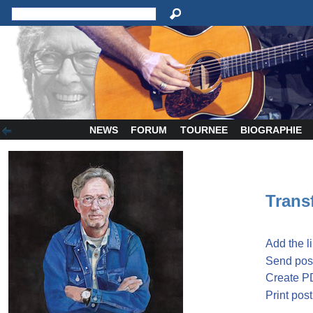
NEWS
FORUM
TOURNEE
BIOGRAPHIE
Transf
Add the l
Send post
Create P
Print post