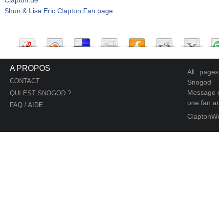
Shun & Lisa Eric Clapton Fan page
A PROPOS
All page
CONTACT
Snogod
Message d
QUI EST SNOGOD ?
one fan an
FAQ / AIDE
ClaptonW