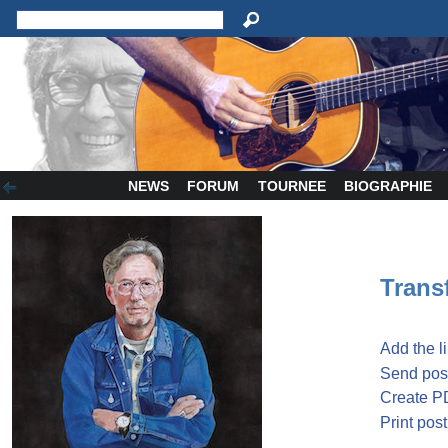
NEWS
FORUM
TOURNEE
BIOGRAPHIE
Transf
Add the l
Send post
Create P
Print post