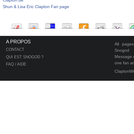
Shun & Lisa Eric Clapton Fan page
A PROPOS
All page
CONTACT
Snogod
Message d
QUI EST SNOGOD ?
one fan an
FAQ / AIDE
ClaptonW