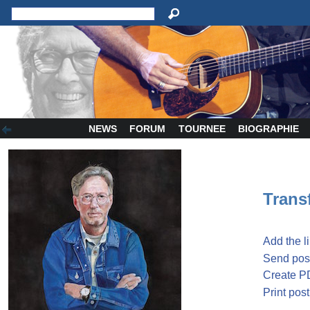
NEWS
FORUM
TOURNEE
BIOGRAPHIE
Transf
Add the l
Send post
Create P
Print post