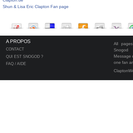
Shun & Lisa Eric Clapton Fan page
A PROPOS
All page
CONTACT
Snogod
Message d
QUI EST SNOGOD ?
one fan an
FAQ / AIDE
ClaptonW